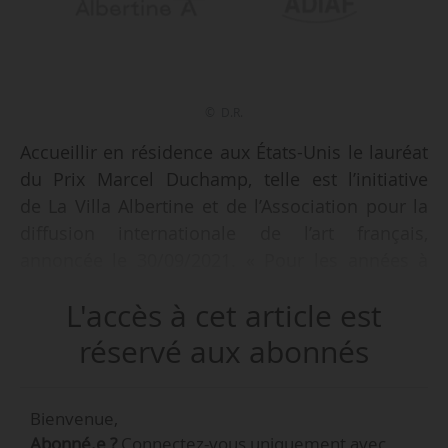
© D.R.
Accueillir en résidence aux États-Unis le lauréat
du Prix Marcel Duchamp, telle est l’initiative
de La Villa Albertine et de l’Association pour la
diffusion internationale de l’art français,
annoncée le 30/09/2021. « Pour les années à
venir », chaque artiste lauréat « sera invité à
L'accès à cet article est
choisir son terrain d’expérimentation sur
l’ensemble du territoire américain, en
réservé aux abonnés
identifiant, avec le soutien des équipes de la
Villa Albertine et de l’Adiaf, les lieux et les
Bienvenue,
partenaires les plus à même de le soutenir ».
Abonné.e ?
Connectez-vous uniquement avec