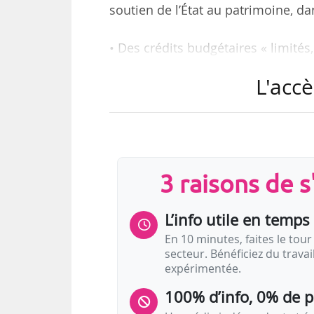
soutien de l’État au patrimoine, da
• Des crédits budgétaires « limités,
• L’engagement par ces « grands 
L'accè
modèle économique intégrant les co
• La « non-efficacité » des disposi
• L’absence de prospective dans le
du patrimoine,
telles sont les principales conclus
3 raisons de 
Le document…
L’info utile en temps 
En 10 minutes, faites le tour 
secteur. Bénéficiez du trava
expérimentée.
100% d’info, 0% de 