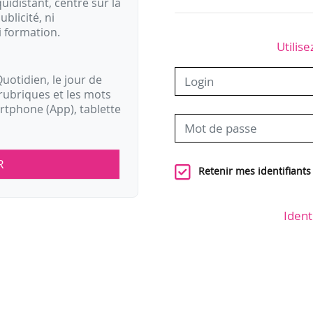
idistant, centré sur la
ublicité, ni
i formation.
Utilise
uotidien, le jour de
rubriques et les mots
artphone (App), tablette
R
Retenir mes identifiants
Ident