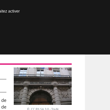
Nous joindre
itez activer
Espace abonné
n de
 de
© CC BY-SA 3.0 - TouN