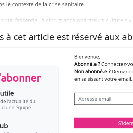
ns le contexte de la crise sanitaire.
 pour l’essentiel, à cinq grands opérateurs culturels »,
opérateurs » d’une réflexion pour « faire évoluer l
s à cet article est réservé aux 
ntraintes de leur mission de service public »,
tifs transversaux pour les guides conférenciers,
 cadre de la mobilisation de l’État pour la restaura
Bienvenue,
Abonné.e ?
Connectez-vou
ions de la Cour des comptes dans cet « audit flash ».
Non abonné.e ?
Demandez
s'abonner
en saisissant votre email.
utile
de l’actualité du
il d’une équipe
S'iden
pub