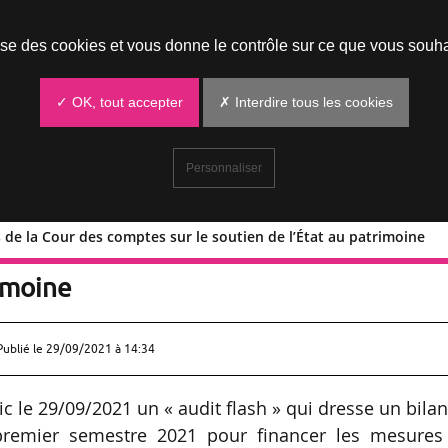
Prendre un rendez-vous
lise des cookies et vous donne le contrôle sur ce que vous souha
✓ OK, tout accepter
✗ Interdire tous les cookies
Personnaliser
ns de la Cour des comptes sur le soutien de l’État au patrimoine
clusions de la Cour des comptes sur le
rimoine
Publié le
29/09/2021 à 14:34
 le 29/09/2021 un « audit flash » qui dresse un bila
 premier semestre 2021 pour financer les mesures