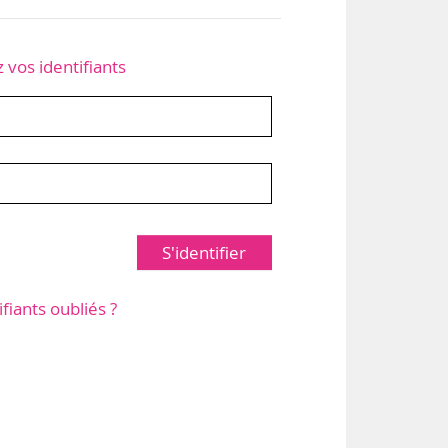
z vos identifiants
S'identifier
ifiants oubliés ?