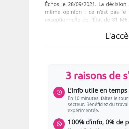
Échos le 28/09/2021. La décision a
même opinion : ce n’est pas le 
exceptionnelle de l’État de 81 M€
2020 consécutivement à la crise s
L'accè
Le projet d’aménagement de la sa
Alexander Neef et Martin Ajdari, 
présentation de l’actualité de 
Lissner, alors…
3 raisons de 
L’info utile en temps 
En 10 minutes, faites le tour 
secteur. Bénéficiez du trava
expérimentée.
100% d’info, 0% de 