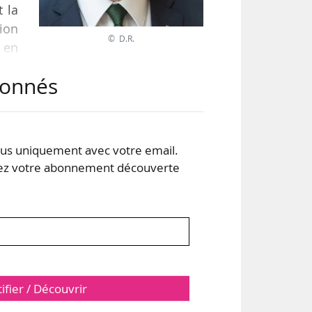
t la
ion
© D.R.
s en
abonnés
par
’une
ane
s uniquement avec votre email.
 votre abonnement découverte
tifier / Découvrir