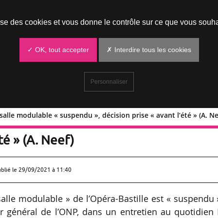
Prendre un rendez-vous
lise des cookies et vous donne le contrôle sur ce que vous souha
✓ OK, tout accepter
✗ Interdire tous les cookies
Personnaliser
 salle modulable « suspendu », décision prise « avant l’été » (A. Ne
t de la salle modulable « suspendu »,
té » (A. Neef)
ublié le
29/09/2021 à 11:40
alle modulable » de l’Opéra-Bastille est « suspendu 
r général de l’ONP, dans un entretien au quotidien 