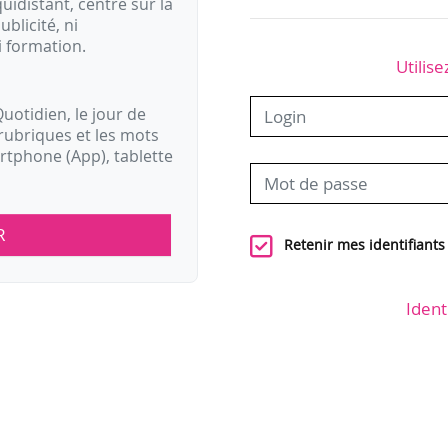
idistant, centré sur la
ublicité, ni
i formation.
Utilise
uotidien, le jour de
rubriques et les mots
artphone (App), tablette
R
Retenir mes identifiants
Ident