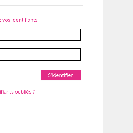
z vos identifiants
S'identifier
ifiants oubliés ?