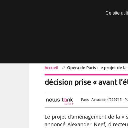
Découvrir sans engagement
Ce site uti
Menu
Accueil
Opéra de Paris : le projet de la
Opéra de Paris : le proje
décision prise « avant l’é
Paris - Actualité n°229715 - P
Le projet d’aménagement de la « s
annoncé Alexander Neef, directeu