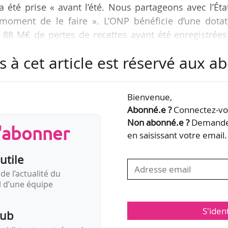
 été prise « avant l’été. Nous partageons avec l’Éta
moment de le faire ». L’ONP bénéficie d’une dotat
, 88 M€ de pertes de recettes ayant été enregistrée
ociale puis à la pandémie de Covid-19.
s à cet article est réservé aux 
lle modulable avait été réaffirmé en novembre 2020 
directeur général adjoint de l’ONP, à l’occasion d
Bienvenue,
l’ONP et, précédemment, en juillet 2020, par Stéph
Abonné.e ?
Connectez-vou
Non abonné.e ?
Demandez
s'abonner
en saisissant votre email.
utile
de l’actualité du
il d’une équipe
S'iden
pub