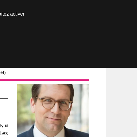
Nous joindre
itez activer
Espace abonné
ef)
», a
Les