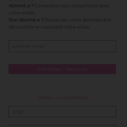
Abonné.e ?
Connectez-vous uniquement avec
votre email.
Organisé par l’Ifcic et le ministère de la Culture,
Non abonné.e ?
Demandez votre abonnement
ce prix récompense des entreprises ou
découverte en saisissant votre email.
associations « ayant développé, dans le secteur
culturel, un modèle économique ou une forme
d’organisation remarquable, innovante,
originale, responsable et/ou durable ». Il est
doté de 30 000 € au total, et offre…
S'identifier / Découvrir
Utilisez vos identifiants