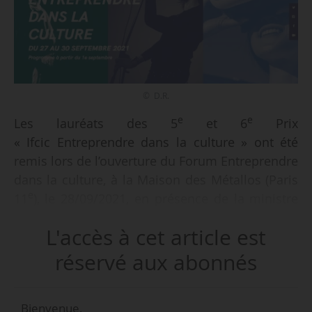
© D.R.
e
e
Les lauréats des 5
et 6
Prix
« Ifcic Entreprendre dans la culture » ont été
remis lors de l’ouverture du Forum Entreprendre
dans la culture, à la Maison des Métallos (Paris
e
11
), le 28/09/2021, en présence de la ministre
de la Culture Roselyne Bachelot. Dans chaque
L'accès à cet article est
promotion, cinq entreprises ou associations
sont récompensées. Exceptionnellement, la
réservé aux abonnés
promotion 2020 a été annoncée lors de l’édition
2021 du forum, le calendrier du Prix Ifcic ayant
Bienvenue,
évolué en raison de la crise sanitaire.