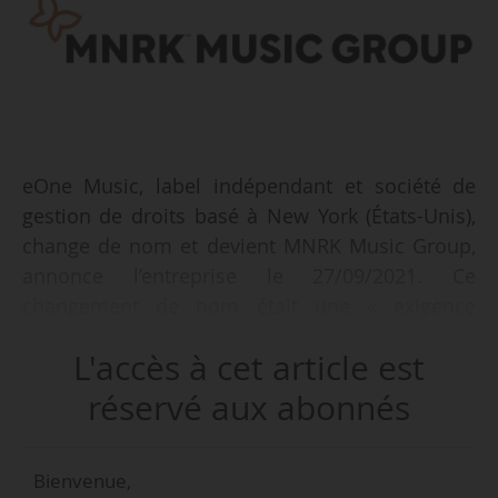
eOne Music, label indépendant et société de
gestion de droits basé à New York (États-Unis),
change de nom et devient MNRK Music Group,
annonce l’entreprise le 27/09/2021. Ce
changement de nom était une « exigence
contractuelle » liée à la vente d’eOne Music au
L'accès à cet article est
fonds d’investissement Blackstone par la
société Hasbro en juin 2021. « C’est aussi une
réservé aux abonnés
opportunité de nous renouveler et de nous
réintroduire dans l’industrie musicale », ajoute
Bienvenue,
Chris Taylor. Ce dernier devient président-