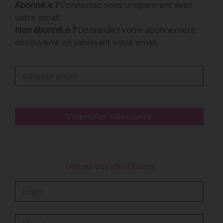
Abonné.e ?
Connectez-vous uniquement avec
directeur général de la nouvelle entité. Il était
votre email.
directeur général d’eOne Music depuis 2016.
Non abonné.e ?
Demandez votre abonnement
découverte en saisissant votre email.
Le répertoire du label comprend des artistes
comme The Lumineers, The Game ou encore
Juicy J. L’entreprise possède également les
labels discographiques Death Row Records,
Artemis Records, Dualtone Records et Last
Gang…
S'identifier / Découvrir
Utilisez vos identifiants