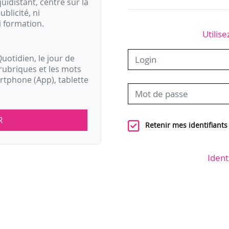
idistant, centré sur la
ublicité, ni
i formation.
Utilise
uotidien, le jour de
rubriques et les mots
artphone (App), tablette
R
Retenir mes identifiants
Ident