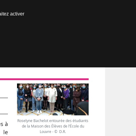
Nous joindre
itez activer
Espace abonné
Roselyne Bachelot entourée des étudiants
es à
de la Maison des Élèves de l’École du
 le
Louvre - © D.R.