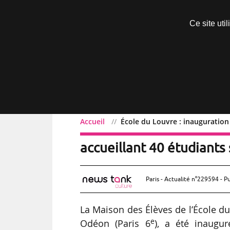
Découvrir sans engagement
Ce site uti
Menu
Accueil
École du Louvre : inauguration
École du Louvre : inaugu
accueillant 40 étudiants
Paris - Actualité n°229594 - P
La Maison des Élèves de l’École du 
e
Odéon (Paris 6
), a été inaugur