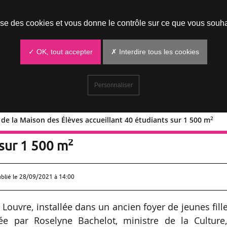
Prendre un rendez-vous
lise des cookies et vous donne le contrôle sur ce que vous souha
✓ OK, tout accepter
✗ Interdire tous les cookies
Personnaliser
2
 de la Maison des Élèves accueillant 40 étudiants sur 1 500 m
ration de la Maison des Élèves
2
 sur 1 500 m
ublié le
28/09/2021 à 14:00
Louvre, installée dans un ancien foyer de jeunes fill
ée par Roselyne Bachelot, ministre de la Culture,