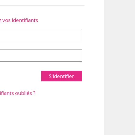
z vos identifiants
S'identifier
ifiants oubliés ?