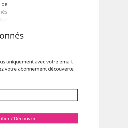
 de
gnés
sur
e de
abonnés
bres
.
s uniquement avec votre email.
 votre abonnement découverte
tifier / Découvrir