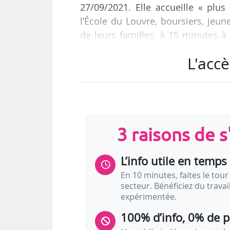
27/09/2021. Elle accueille « pl
l’École du Louvre, boursiers, jeun
de leurs familles, à 15 minutes à
2
cinq niveaux comprend 500 m
d’
L'accè
lecture, salle d’étude, bibliothè
doubles et individuelles, « à prox
« Lorsque je suis arrivée à l’École 
3 raisons de 
L’info utile en temps 
En 10 minutes, faites le tour 
secteur. Bénéficiez du trava
expérimentée.
100% d’info, 0% de 