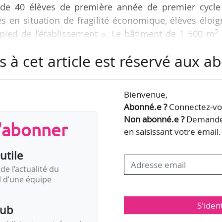
us de 40 élèves de première année de premier cycle
es en situation de fragilité économique, élèves éloi
2
 pied de l’établissement ». Le bâtiment de 1 500 m
espaces collectifs et d’échange (salle commune, sall
s à cet article est réservé aux 
que, salle à manger, kitchenette, etc.) et des cham
imité immédiate du restaurant universitaire Mabillon »
Bienvenue,
du Louvre, j’ai été frappée par la difficulté pour…
Abonné.e ?
Connectez-vou
Non abonné.e ?
Demandez
s'abonner
en saisissant votre email.
utile
de l’actualité du
il d’une équipe
S'iden
pub