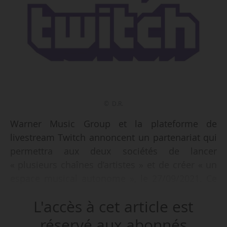
© D.R.
Warner Music Group et la plateforme de
livestream Twitch annoncent un partenariat qui
permettra aux deux sociétés de lancer
« plusieurs chaînes d’artistes » et de créer « un
espace musical autonome », le 27/09/2021. Ce
partenariat, le premier de ce type entre Twitch
L'accès à cet article est
et une major, offrira aux utilisateurs de la
plateforme de « nouvelles façons d’interagir
réservé aux abonnés