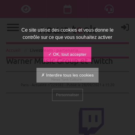
Ce site utilise des cookies et vous donne le
contrôle sur ce que vous souhaitez activer
Livestream : partenariat entre
Accueil
Livestream : partenariat entre Warner Music Group et Twitch
✓ OK, tout accepter
Warner Music Group et Twitch
✗ Interdire tous les cookies
News Tank Culture -
Paris - Actualité n°229583 - Publié le
28/09/2021 à 15:20
Personnaliser