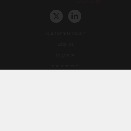
Qui sommes-nous ?
L‘équipe
Le groupe
Abonnements
Contact
Archives
CGA
Mentions légales
Confidentialité