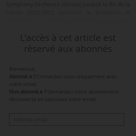
Symphony Orchestra (Illinois) jusqu’à la fin de la
saison 2022-2023, annonce la formation le
22/09/2021. Le contrat qui le conduisait jusqu’en
2022 a ainsi été prolongé d’une année
L'accès à cet article est
supplémentaire en raison « des nombreux mois
d’annulation de spectacles dus à la pandémie
réservé aux abonnés
de Covid-19 ». Le chef a été absent de Chicago
depuis février 2020.
Bienvenue,
Abonné.e ?
Connectez-vous uniquement avec
Riccardo Muti dirigera dix semaines de concerts
votre email.
à Chicago en 2022-2023 et quatre semaines en
Non abonné.e ?
Demandez votre abonnement
tournée, qui comprendra un voyage en Chine,
découverte en saisissant votre email.
au Japon et à Taïwan en janvier 2023. Dixième
directeur musical du CSO, Riccardo Muti occupe
cette fonction depuis 2010 où il a succédé à
Daniel Barenboim.