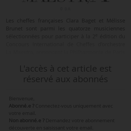
© D.R.
Les cheffes françaises Clara Baget et Mélisse
Brunet sont parmi les quatorze musiciennes
e
sélectionnées pour participer à la 2
édition du
Concours International de Cheffes d’orchestre
La Maestra, annoncent la Philharmonie de Paris
et le Paris Mozart Orchestra, co-organisateurs et
L'accès à cet article est
fondateurs de l’événement qui se tiendra du 03
au 06/03/2022 à la Philharmonie de Paris.
réservé aux abonnés
L’orchestre qui accompagnera les épreuves sera
le Paris Mozart Orchestra dont la directrice
Bienvenue,
artistique et musicale est Claire Gibault.
Abonné.e ?
Connectez-vous uniquement avec
votre email.
Les cheffes ont été retenues parmi 202
Non abonné.e ?
Demandez votre abonnement
candidates de 48 nationalités de tous les
découverte en saisissant votre email.