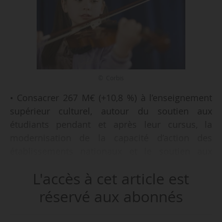
© Corbis
• Consacrer 267 M€ (+10,8 %) à l’enseignement
supérieur culturel, autour du soutien aux
étudiants pendant et après leur cursus, la
modernisation de la capacité d’action des
établissements nationaux et le soutien aux
établissements territoriaux,
L'accès à cet article est
• Allouer 373,4 M€ (+69,4 %) en faveur de la
politique d’EAC, dont 140 M€ de mesures
réservé aux abonnés
nouvelles pour la généralisation du Pass
Culture,