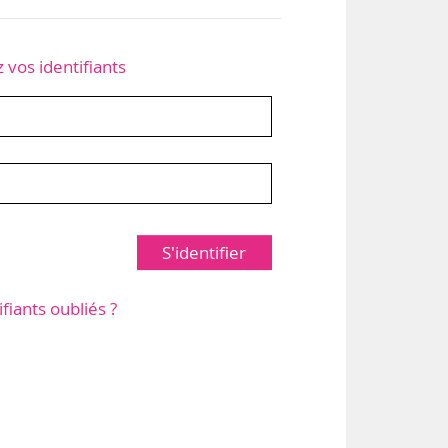
z vos identifiants
S'identifier
ifiants oubliés ?