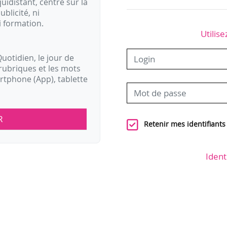
idistant, centré sur la
ublicité, ni
i formation.
Utilise
uotidien, le jour de
rubriques et les mots
artphone (App), tablette
R
Retenir mes identifiants
Ident