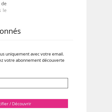
t de
s le
abonnés
run-
bles
s »
e a
s uniquement avec votre email.
 votre abonnement découverte
tifier / Découvrir