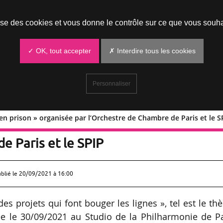
Prendre un rendez-vous
lise des cookies et vous donne le contrôle sur ce que vous souha
✓ OK, tout accepter
✗ Interdire tous les cookies
Personnaliser
en prison » organisée par l’Orchestre de Chambre de Paris et le S
agées en prison » organisée par
e Paris et le SPIP
ublié le
20/09/2021 à 16:00
es projets qui font bouger les lignes », tel est le t
e le 30/09/2021 au Studio de la Philharmonie de Pa