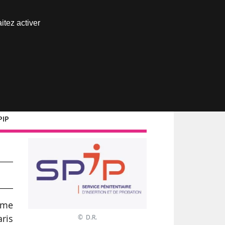
Nous joindre
itez activer
Espace abonné
PIP
hème
ris
© D.R.