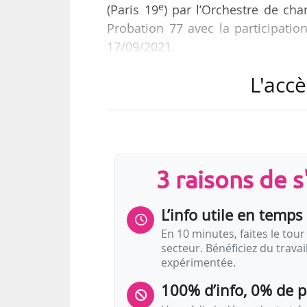
e
(Paris 19
) par l’Orchestre de cha
Probation 77 avec la participation
17/09/2021.
L'accè
La journée d’échanges, qui se dér
Cordier, professeur associé à l’Éc
rondes et la projection en av
d’Emmanuel Courcol, qui porte su
pour objectif de « recueillir des 
3 raisons de 
L’info utile en temps 
En 10 minutes, faites le tour 
secteur. Bénéficiez du trava
expérimentée.
100% d’info, 0% de 