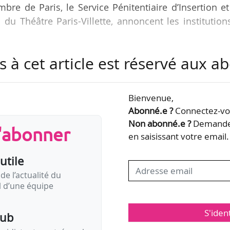
mbre de Paris, le Service Pénitentiaire d’Insertion e
 du Théâtre Paris-Villette, annoncent les institution
s à cet article est réservé aux 
oulera de 9h30 à 17h30, sera animée par Pascal Le B
ole des arts de la Sorbonne. Elle comprendra trois ta
ant-première du documentaire « Je boxe les mot
Bienvenue,
r la création de l’opéra-boxé « Douze cordes ». Ell
Abonné.e ?
Connectez-vou
enseignements issus des expériences…
Non abonné.e ?
Demandez
s'abonner
en saisissant votre email.
utile
de l’actualité du
il d’une équipe
S'iden
pub