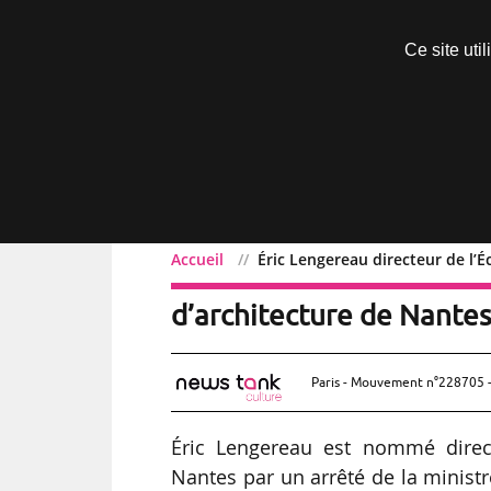
Découvrir sans engagement
Ce site uti
Menu
Accueil
Éric Lengereau directeur de l’
Éric Lengereau directeur
d’architecture de Nante
Paris - Mouvement n°228705 -
Éric Lengereau est nommé direct
Nantes par un arrêté de la ministr