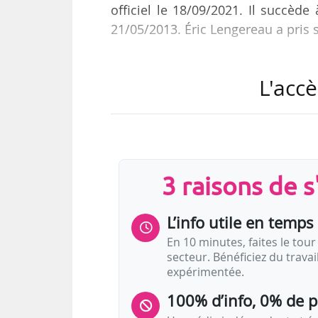
officiel le 18/09/2021. Il succède
21/05/2013. Éric Lengereau a pris
Éric Lengereau est consultant e
L'accè
également enseignant au Centre de
Ponts-et-Chaussées depuis septem
l’École supérieure d’arts et médi
le Vocabulaire de l’architectur
française et aux Langues de…
3 raisons de 
L’info utile en temps 
En 10 minutes, faites le tour 
secteur. Bénéficiez du trava
expérimentée.
100% d’info, 0% de 