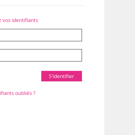
z vos identifiants
S'identifier
ifiants oubliés ?