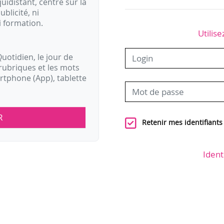
idistant, centré sur la
ublicité, ni
i formation.
Utilise
uotidien, le jour de
rubriques et les mots
artphone (App), tablette
R
Retenir mes identifiants
Ident