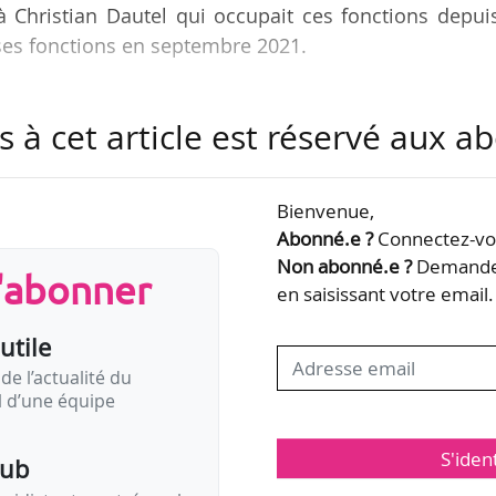
 à Christian Dautel qui occupait ces fonctions depui
 ses fonctions en septembre 2021.
t chercheur indépendant depuis septembre 2016. Il 
s à cet article est réservé aux 
s hautes études de Chaillot et à l’École nationale
bre 2002. Avant cela, il a notamment été directeur
as de Caen/Cherbourg (2010-2016), chargé de mission 
Bienvenue,
e contemporaine à la Délégation générale à la Lan
Abonné.e ?
Connectez-vou
Non abonné.e ?
Demandez
s'abonner
en saisissant votre email.
utile
de l’actualité du
il d’une équipe
S'iden
pub