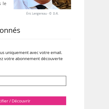
s le
Éric Lengereau - © D.R.
est
abonnés
 des
 de
pour
gue
s uniquement avec votre email.
 votre abonnement découverte
tifier / Découvrir