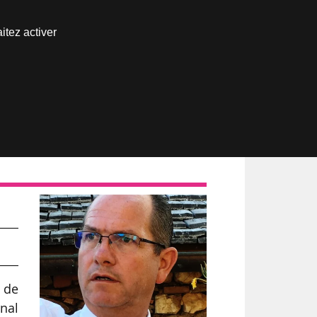
Nous joindre
itez activer
Espace abonné
 de
rnal