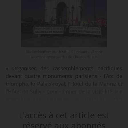
Rassemblement du SNMH-CGT devant « L’Arc de
Triomphe empaqueté » de Christo - © D.R.
« Organiser des rassemblements pacifiques
devant quatre monuments parisiens - l’Arc de
triomphe, le Palais-royal, l’Hôtel de la Marine et
l’Hôtel de Sully - pour donner de la visibilité aux
revendications salariales et d’emplois des
agents du CMN », telle est l’initiative du Syndicat
L'accès à cet article est
national des monuments historiques de la CGT
le 17/09/2021.
réservé aux abonnés