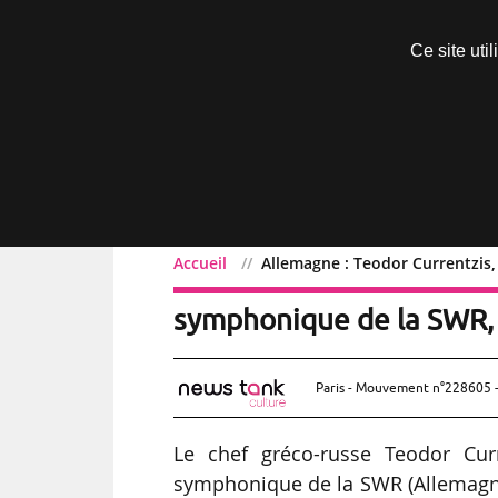
Découvrir sans engagement
Ce site uti
Menu
Accueil
Allemagne : Teodor Currentzis,
Allemagne : Teodor Curre
symphonique de la SWR, 
Paris - Mouvement n°228605 -
Le chef gréco-russe Teodor Curr
symphonique de la SWR (Allemagne)