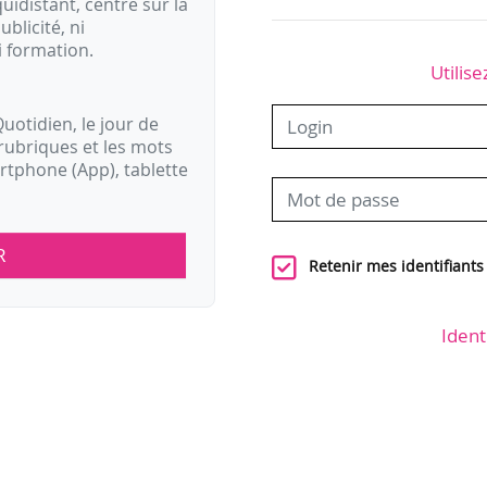
idistant, centré sur la
ublicité, ni
i formation.
Utilise
uotidien, le jour de
rubriques et les mots
artphone (App), tablette
R
Retenir mes identifiants
Ident