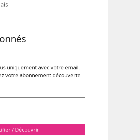
ais
il a
abonnés
t du
a de
, en
s uniquement avec votre email.
 votre abonnement découverte
tifier / Découvrir