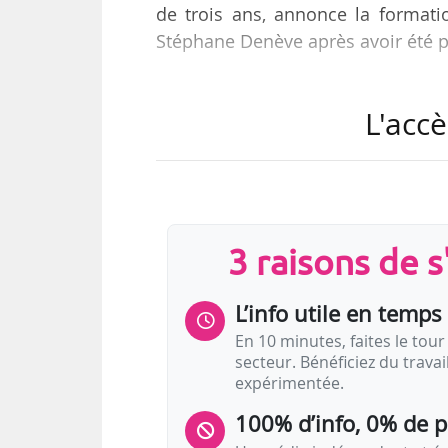
de trois ans, annonce la formati
Stéphane Denève après avoir été pr
Teodor Currentzis est par ailleurs
L'accè
contribué à former en 2004. Il a 
Ballet de Perm (Oural, Russie) ap
Novossibirsk (Russie) de 2004 à 20
2016. Il est également acteur.
3 raisons de 
L’Orchestre symphonique de la SWR
L’info utile en temps 
En 10 minutes, faites le tour 
secteur. Bénéficiez du trava
expérimentée.
100% d’info, 0% de 