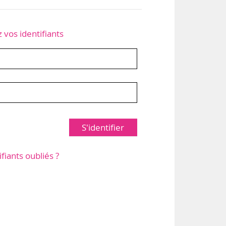
z vos identifiants
S'identifier
ifiants oubliés ?