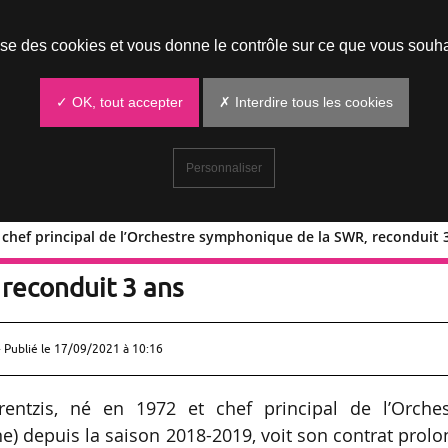
Prendre un rendez-vous
lise des cookies et vous donne le contrôle sur ce que vous souha
✓ OK, tout accepter
✗ Interdire tous les cookies
Personnaliser
 chef principal de l’Orchestre symphonique de la SWR, reconduit 
ntzis, chef principal de l’Orchestre
reconduit 3 ans
 Publié le
17/09/2021 à 10:16
entzis, né en 1972 et chef principal de l’Orches
 depuis la saison 2018-2019, voit son contrat prol