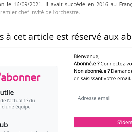
on le 16/09/2021. Il avait succédé en 2016 au Franç
emier chef invité de l’orchestre.
 directeur artistique de l’ensemble MusicAeterna qu’
s à cet article est réservé aux 
été de 2011 à 2019 directeur artistique de l’Opéra e
rès avoir été chef principal de l’Orchestre et Opér
10. Il a été lauréat du prix Kairos, doté de 75 000 €
Bienvenue,
Abonné.e ?
Connectez-vou
Non abonné.e ?
Demandez
s'abonner
 est né de la fusion en 2016 entre…
en saisissant votre email.
utile
de l’actualité du
il d’une équipe
S'iden
pub