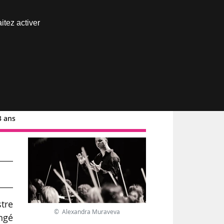
Nous joindre
itez activer
Espace abonné
3 ans
tre
© Alexandra Muraveva
ongé