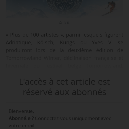
© D.R.
« Plus de 100 artistes », parmi lesquels figurent
Adriatique, Kölsch, Kungs ou Yves V. se
produiront lors de la deuxième édition de
Tomorrowland Winter, déclinaison française et
hivernale du festival belge Tomorrowland,
organisée à l’Alpe d’Huez (Isère) du 19 au
L'accès à cet article est
26/03/2022, indique la manifestation le
16/09/2021. Les forfaits « sept jours » seront
réservé aux abonnés
mis en vente le 18/09/2021 et les forfaits
« quatre jours », ainsi que les entrées simples
Bienvenue,
pour le festival le 25/09/2021.
Abonné.e ?
Connectez-vous uniquement avec
votre email.
Les éditions 2020 et 2021 de Tomorrowland