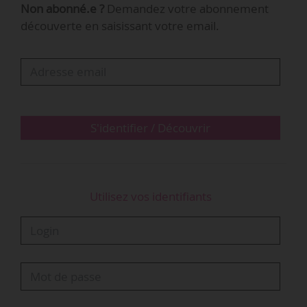
Non abonné.e ?
Demandez votre abonnement
Winter ont été annulées en raison de la crise
découverte en saisissant votre email.
sanitaire. La première édition, organisée du 09
au 16/03/2019, avait réuni 25 000
personnes. Une édition numérique de
Tomorrowland, baptisée « Tomorrowland
Around the World » et rassemblant « plus de 60
artistes » sur huit scènes…
S'identifier / Découvrir
Utilisez vos identifiants