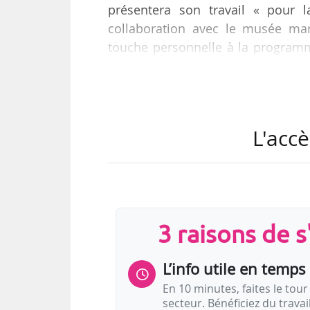
présentera son travail « pour 
collaboration avec le musée mars
touche personnelle à la programm
sa nouvelle création dont elle d
Mucem.
Née à Rio de Janeiro (Brésil), Chri
L'accè
l’Europe, au Centquatre, au Schaus
Unis) et au Piccolo Teatro de Milan (
…
3 raisons de 
L’info utile en temps 
En 10 minutes, faites le tour 
secteur. Bénéficiez du trava