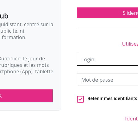
S'iden
pub
idistant, centré sur la
ublicité, ni
i formation.
Utilise
uotidien, le jour de
rubriques et les mots
artphone (App), tablette
R
Retenir mes identifiants
Ident