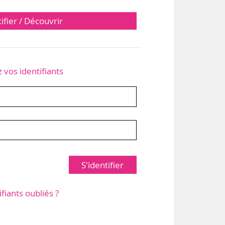
tifier / Découvrir
z vos identifiants
S'identifier
ifiants oubliés ?