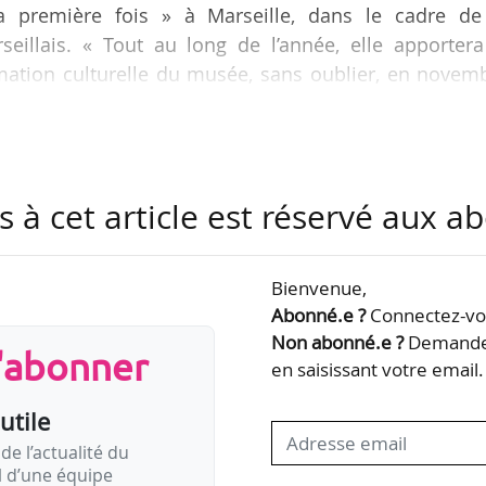
la première fois » à Marseille, dans le cadre de
eillais. « Tout au long de l’année, elle apportera
ation culturelle du musée, sans oublier, en novemb
onnera la primeur au public marseillais », indique
stiane Jatahy est artiste associée à l’Odéon - Théâtr
s à cet article est réservé aux 
pielhaus Zürich (Suisse), au Arts Emerson Boston (Ét
Italie).
Bienvenue,
Abonné.e ?
Connectez-vou
Non abonné.e ?
Demandez
s'abonner
en saisissant votre email.
utile
de l’actualité du
il d’une équipe