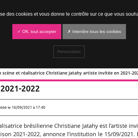
Prendre un rendez-vous
lise des cookies et vous donne le contrôle sur ce que vous souha
✓ OK, tout accepter
✗ Interdire tous les cookies
Personnaliser
scène et réalisatrice Christiane Jatahy artiste invitée en 2021-20
use en scène et réalisatrice Christian
n 2021-2022
ublié le
16/09/2021 à 17:40
isatrice brésilienne Christiane Jatahy est l’artiste inv
son 2021-2022, annonce l’institution le 15/09/2021. 