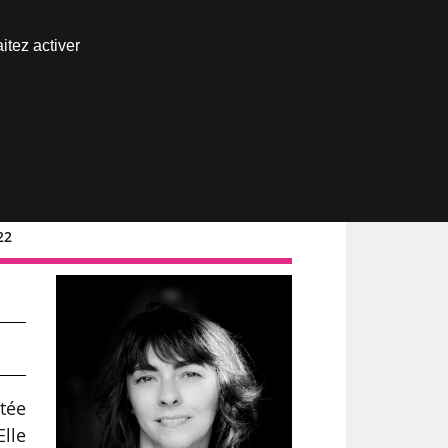
Nous joindre
itez activer
Espace abonné
22
e
itée
Elle