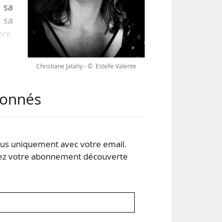
 sa
 sa
re,
 le
Christiane Jatahy - © Estelle Valente
e de
abonnés
ats-
s uniquement avec votre email.
 votre abonnement découverte