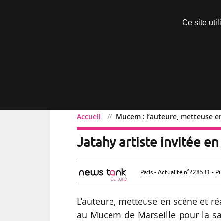
Découvrir sans engagement
Ce site uti
Menu
Accueil
Mucem : l’auteure, metteuse en 
Mucem : l’auteure, mette
Jatahy artiste invitée e
Paris - Actualité n°228531 - P
L’auteure, metteuse en scène et réal
au Mucem de Marseille pour la sai