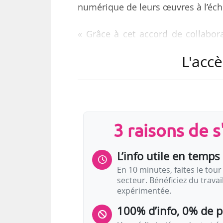
numérique de leurs œuvres à l’éc
« Grâce à cet accord de collabora
tant mécaniques que d’exécution
L'accè
territoires européens. Cet accord
dans ces pays pour les membres 
ailleurs avoir signé des accords
(Afrique du Sud).
3 raisons de 
Fondée en 1962 la Socinpro est l
de…
L’info utile en temps 
En 10 minutes, faites le tour 
secteur. Bénéficiez du trava
expérimentée.
100% d’info, 0% de 