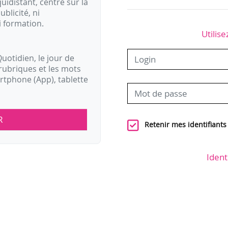
idistant, centré sur la
ublicité, ni
i formation.
Utilise
uotidien, le jour de
rubriques et les mots
artphone (App), tablette
R
Retenir mes identifiants
Ident