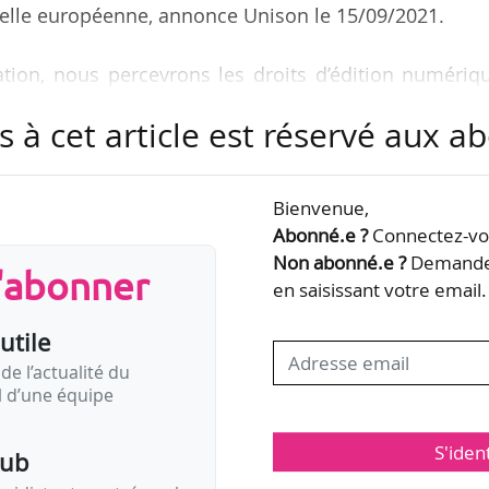
helle européenne, annonce Unison le 15/09/2021.
tion, nous percevrons les droits d’édition numériq
 publique, pour le compte de Socinpro pour tous 
s à cet article est réservé aux 
 garantit une gestion rapide et transparente des dr
de Socinpro », indique Unison. Celle-ci rappelle 
 similaires avec la Sadia (OGC angolais) et la Capa
Bienvenue,
Abonné.e ?
Connectez-vou
Non abonné.e ?
Demandez
s'abonner
’une des six sociétés membres l’ECAD, agence nation
en saisissant votre email.
utile
de l’actualité du
il d’une équipe
S'iden
pub