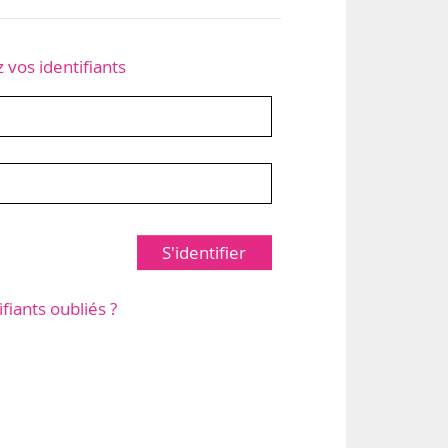
z vos identifiants
S'identifier
ifiants oubliés ?