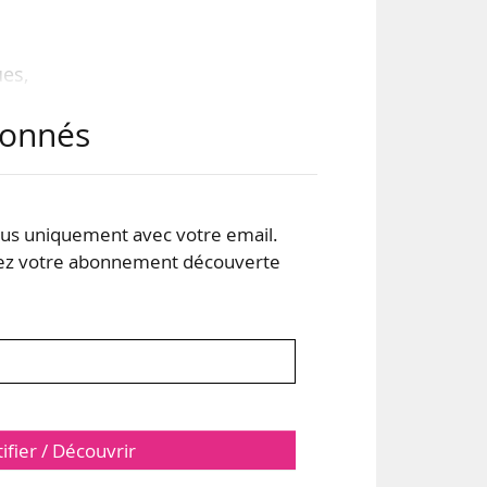
ues,
les
abonnés
oits
par
sso
s uniquement avec votre email.
 votre abonnement découverte
ale
tifier / Découvrir