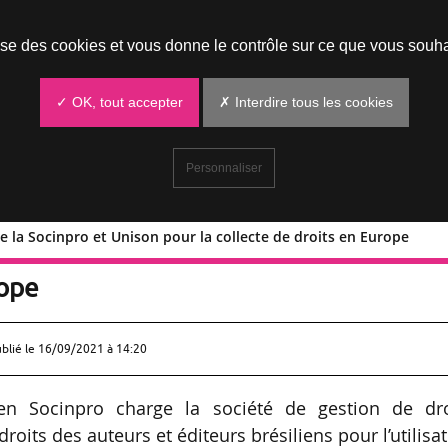
Prendre un rendez-vous
lise des cookies et vous donne le contrôle sur ce que vous souha
✓ OK, tout accepter
✗ Interdire tous les cookies
Personnaliser
re la Socinpro et Unison pour la collecte de droits en Europe
rd entre la Socinpro et Unison pour la
rope
ublié le
16/09/2021 à 14:20
ien Socinpro charge la société de gestion de dro
roits des auteurs et éditeurs brésiliens pour l’utilisa