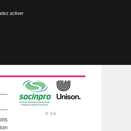
Nous joindre
itez activer
Espace abonné
© D.R.
its
tion