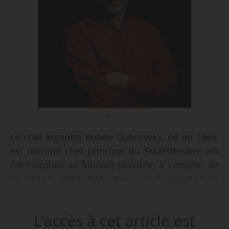
© D.R.
Le chef argentin Rubén Dubrovsky, né en 1969,
est nommé chef principal du Staatstheater am
Gärtnerplatz de Munich (Bavière) à compter de
la saison 2023-2024, annonce l’institution le
14/09/2021. Il succède au britannique Anthony
Bramall à ce poste depuis 2017 et dont le
L'accès à cet article est
contrat expire à l’été 2023. Anthony Bramall