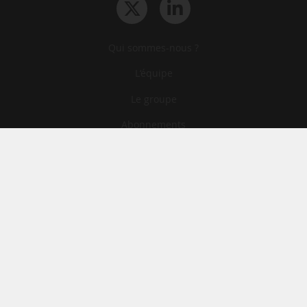
Qui sommes-nous ?
L‘équipe
Le groupe
Abonnements
Contact
Archives
CGA
Mentions légales
Confidentialité
Cookies