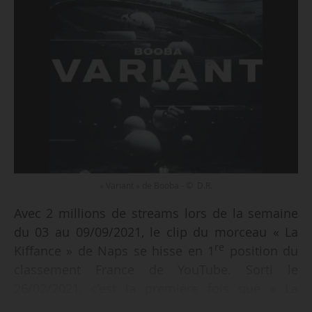
« Variant » de Booba - © D.R.
Avec 2 millions de streams lors de la semaine
du 03 au 09/09/2021, le clip du morceau « La
re
Kiffance » de Naps se hisse en 1
position du
classement France de YouTube. Sorti le
26/02/2021, c’est la première fois que « La
Kiffance » est n° 1 du Top YouTube. Le titre a