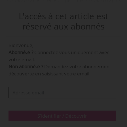
30/05/2012), RTL et Europe 1 (le 31/05/2012). Ils
vont également déposer un recours devant le
L'accès à cet article est
Conseil d’État pour faire annuler cet appel à
candidatures.
réservé aux abonnés
Bienvenue,
Abonné.e ?
Connectez-vous uniquement avec
votre email.
Non abonné.e ?
Demandez votre abonnement
découverte en saisissant votre email.
S'identifier / Découvrir