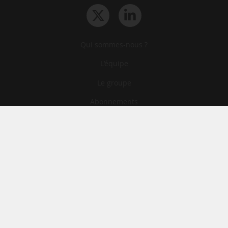
Qui sommes-nous ?
L‘équipe
Le groupe
Abonnements
Contact
Archives
CGA
Mentions légales
Confidentialité
Cookies