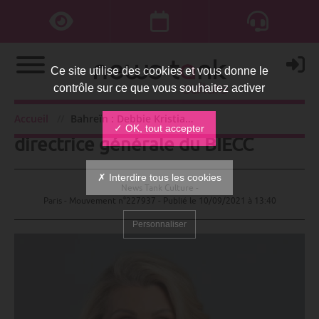
Ce site utilise des cookies et vous donne le
contrôle sur ce que vous souhaitez activer
Bahreïn : Debbie Kristiansen
Accueil
Bahreïn : Debbie Kristiansen directrice générale du BIECC
✓ OK, tout accepter
directrice générale du BIECC
✗ Interdire tous les cookies
News Tank Culture -
Paris - Mouvement n°227937 - Publié le
10/09/2021 à 13:40
Personnaliser