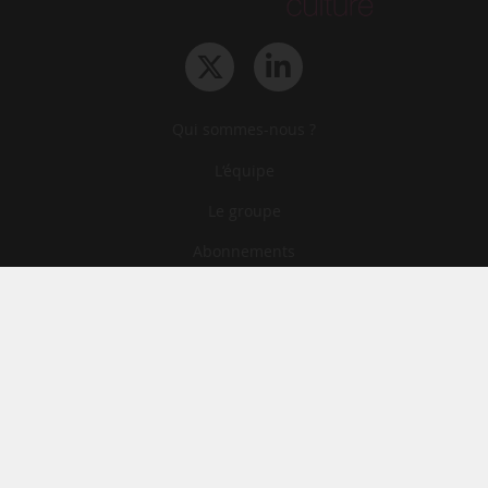
Qui sommes-nous ?
L‘équipe
Le groupe
Abonnements
Contact
Archives
CGA
Mentions légales
Confidentialité