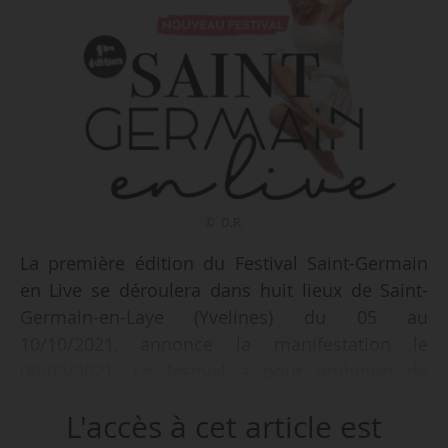
© D.R.
La première édition du Festival Saint-Germain
en Live se déroulera dans huit lieux de Saint-
Germain-en-Laye (Yvelines) du 05 au
10/10/2021, annonce la manifestation le
06/09/2021. Le festival a pour ambition de
« rassembler toutes les générations en mêlant
L'accès à cet article est
les genres musicaux et les disciplines