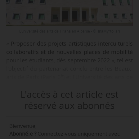
L’université des arts de Tirana en Albanie - © InaMyrtollari
« Proposer des projets artistiques interculturels
collaboratifs et de nouvelles places de mobilité
pour les étudiants, dès septembre 2022 », tel est
l’objectif du partenariat conclu entre les Beaux-
e
arts de Paris (Paris 6
) et l’Université des arts de
Tirana (Albanie), annonce l’établissement le
L'accès à cet article est
03/09/2021. L’initiative est lauréate de l’appel à
projets pour l’enseignement supérieur dans les
réservé aux abonnés
Balkans occidentaux, lancé en mars 2021 par le
ministère de l’Europe et des Affaires étrangères
Bienvenue,
et soutenu par le Fonds de solidarité pour les
Abonné.e ?
Connectez-vous uniquement avec
projets innovants.