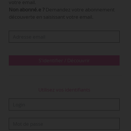
votre email.
Non abonné.e ?
Demandez votre abonnement
« Trois temps forts » rythmeront ce projet
découverte en saisissant votre email.
pendant l’année scolaire 2021-2022. Au premier
semestre des réunions seront organisées
virtuellement avec les directions et équipes
administratives des deux établissements, puis
au second semestre…
S'identifier / Découvrir
Utilisez vos identifiants