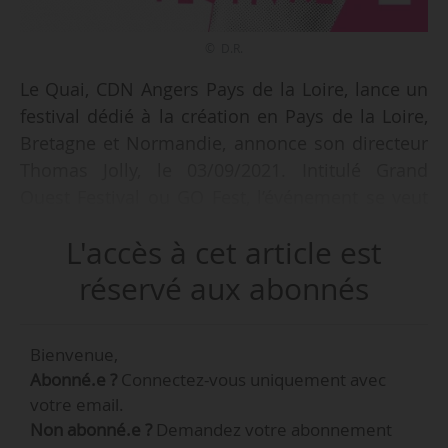
© D.R.
Le Quai, CDN Angers Pays de la Loire, lance un
festival dédié à la création en Pays de la Loire,
Bretagne et Normandie, annonce son directeur
Thomas Jolly, le 03/09/2021. Intitulé Grand
Ouest Festival ou GO Fest, l’événement se veut
« une orgie de théâtre après ces longs mois de
L'accès à cet article est
privations ». Le festival, qui a vocation à se
pérenniser, est en discussion avec d’autres lieux
réservé aux abonnés
pour « en faire un rendez-vous régional » à
l’avenir. La manifestation
Bienvenue,
s’ouvrira progressivement à la scène d’autres
Abonné.e ?
Connectez-vous uniquement avec
pays comme l’Angleterre, l’Espagne, les États-
votre email.
Unis et à l’Amérique latine.
Non abonné.e ?
Demandez votre abonnement