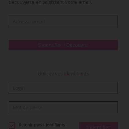
découverte en saisissant votre email.
Organisée du 24/09 au 16/10/2021 au Quai et
dans huit lieux de l’agglomération angevine, la
première édition compte 25 propositions
artistiques en théâtre, danse, cirque et musique.
La programmation mettra en avant des œuvres
et…
S'identifier / Découvrir
Utilisez vos identifiants
Retenir mes identifiants
S'identifier