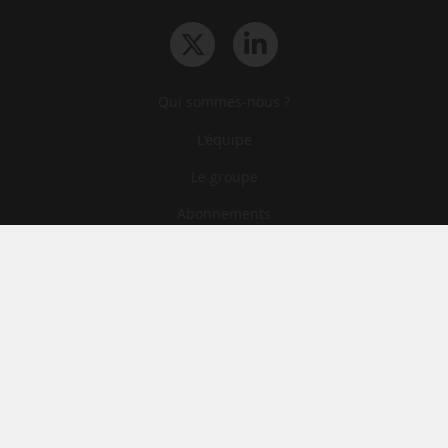
Qui sommes-nous ?
L‘équipe
Le groupe
Abonnements
Contact
Archives
CGA
Mentions légales
Confidentialité
Cookies