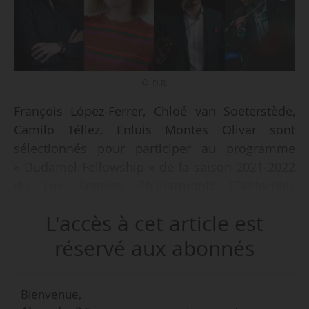
© D.R.
François López-Ferrer, Chloé van Soeterstède,
Camilo Téllez, Enluis Montes Olivar sont
sélectionnés pour participer au programme
« Dudamel Fellowship » de la saison 2021-2022
du Los Angeles Philharmonic (Californie),
annonce la formation américaine le 31/08/2021.
L'accès à cet article est
Le programme « Dudamel Fellowship » a été
réservé aux abonnés
créé en 2009 par Gustavo Dudamel, directeur
musical du Los Angeles Philharmonic et de
Bienvenue,
l’Opéra national de Paris. Son objectif est de