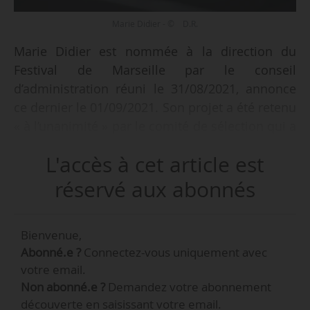
Marie Didier - © D.R.
Marie Didier est nommée à la direction du
Festival de Marseille par le conseil
d’administration réuni le 31/08/2021, annonce
ce dernier le 01/09/2021. Son projet a été retenu
« à l’unanimité » par le comité de sélection qui a
auditionné les six candidatures
L'accès à cet article est
présélectionnées le 30/08/2021. Marie Didier
prendra ses nouvelles fonctions en janvier 2022
réservé aux abonnés
« après une période de passation avec le
directeur actuel, Jan Goossens, à l’automne
Bienvenue,
2021 ».
Abonné.e ?
Connectez-vous uniquement avec
votre email.
Jan Goossens dirige le Festival de Marseille
Non abonné.e ?
Demandez votre abonnement
depuis juillet 2016. Le conseil d’administration
découverte en saisissant votre email.