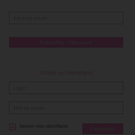
« salue [son] engagement et [son] travail de
transformation du festival ». Il a été désigné par
le gouvernement de la Région de Bruxelles-
Capitale pour préparer l’acte de candidature de
Bruxelles au titre de Capitale européenne de la
Culture 2030.
S'identifier / Découvrir
Marie Didier…
Utilisez vos identifiants
Retenir mes identifiants
S'identifier