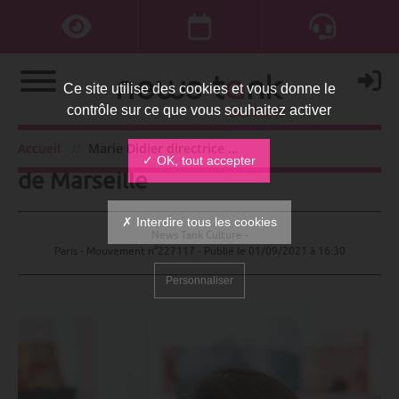
Ce site utilise des cookies et vous donne le
contrôle sur ce que vous souhaitez activer
Marie Didier directrice du Festival
Accueil
Marie Didier directrice du Festival de Marseille
✓ OK, tout accepter
de Marseille
✗ Interdire tous les cookies
News Tank Culture -
Paris - Mouvement n°227117 - Publié le
01/09/2021 à 16:30
Personnaliser