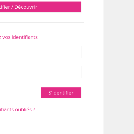
tifier / Découvrir
z vos identifiants
S'identifier
ifiants oubliés ?