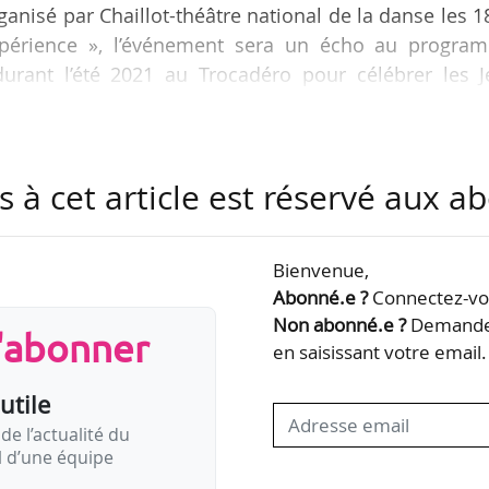
rganisé par Chaillot-théâtre national de la danse les 1
 Expérience », l’événement sera un écho au progra
durant l’été 2021 au Trocadéro pour célébrer les J
kyo. Il est organisé en partenariat avec le COJO P
l’Olympiade culturelle, prévu à l’automne 2021.
s à cet article est réservé aux 
ui comprendra spectacles, performances et concer
corporelle et la fragilité de la quête d’absolu du…
Bienvenue,
Abonné.e ?
Connectez-vou
Non abonné.e ?
Demandez
s'abonner
en saisissant votre email.
utile
de l’actualité du
il d’une équipe