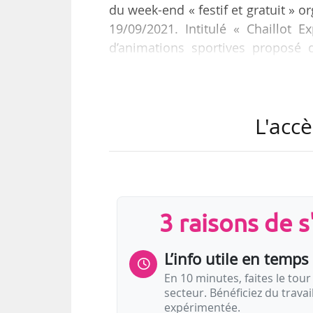
du week-end « festif et gratuit » o
19/09/2021. Intitulé « Chaillot
d’animations sportives proposé 
olympiques et paralympiques de To
2024 à l’occasion du lancement de 
L'accè
La programmation du week-end, q
mettra en jeu « la notion de limite 
3 raisons de 
L’info utile en temps 
En 10 minutes, faites le tour 
secteur. Bénéficiez du trava
expérimentée.