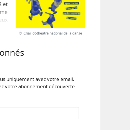
8 et
mme
eux
aris
© Chaillot-théâtre national de la danse
abonnés
ts,
s uniquement avec votre email.
 votre abonnement découverte