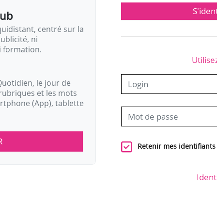
S'iden
pub
idistant, centré sur la
ublicité, ni
i formation.
Utilise
uotidien, le jour de
rubriques et les mots
artphone (App), tablette
R
Retenir mes identifiants
Ident