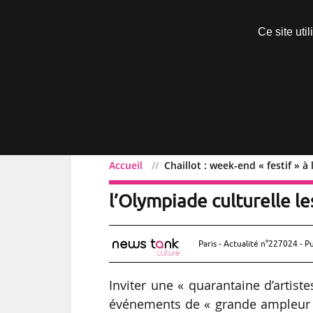
Découvrir sans engagement
Ce site uti
Menu
Accueil
Chaillot : week-end « festif » 
Chaillot : week-end « fes
l’Olympiade culturelle l
Paris - Actualité n°227024 - P
Inviter une « quarantaine d’artiste
événements de « grande ampleur » à 