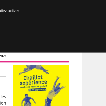
Nous joindre
itez activer
Espace abonné
/2021
 des
tion