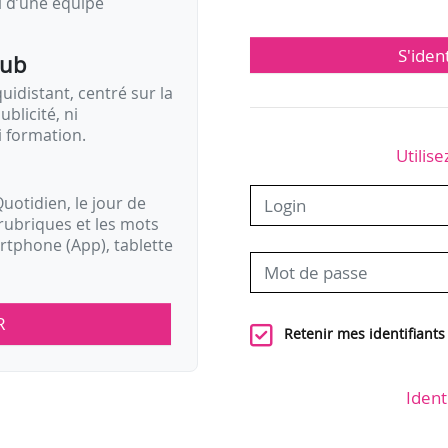
il d’une équipe
S'iden
pub
idistant, centré sur la
ublicité, ni
i formation.
Utilise
uotidien, le jour de
rubriques et les mots
artphone (App), tablette
R
Retenir mes identifiants
Ident