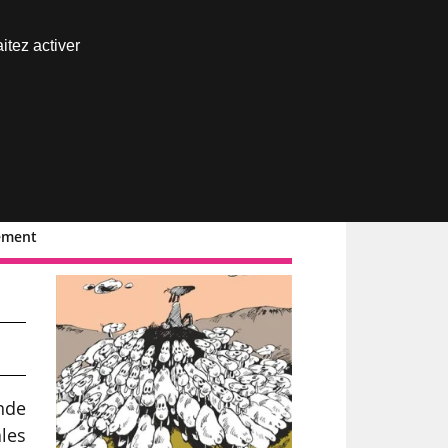
Nous joindre
itez activer
Espace abonné
iement
nde
ales