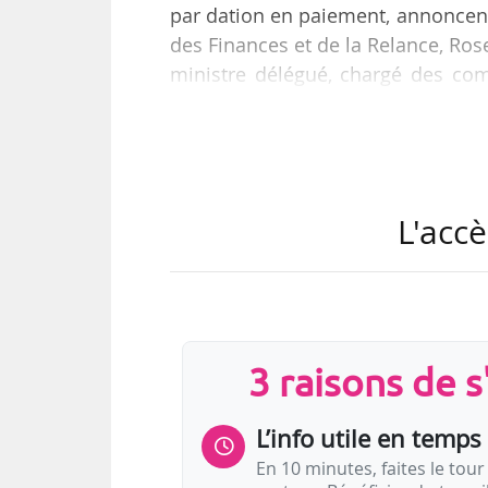
par dation en paiement, annoncent
des Finances et de la Relance, Rose
ministre délégué, chargé des com
années de création », depuis la 
« Pilote » le 25/01/1973 jusqu’aux 
2018. « La quasi-totalité des œuv
Gouvernement.
L'accè
Les œuvres seront affectées à la B
3 raisons de 
L’info utile en temps 
En 10 minutes, faites le tour 