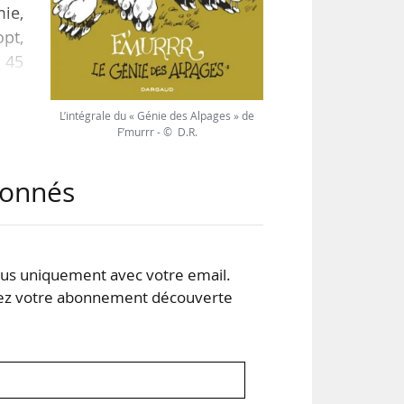
mie,
opt,
 45
ans
» en
L’intégrale du « Génie des Alpages » de
e le
F’murrr - © D.R.
abonnés
s uniquement avec votre email.
 votre abonnement découverte