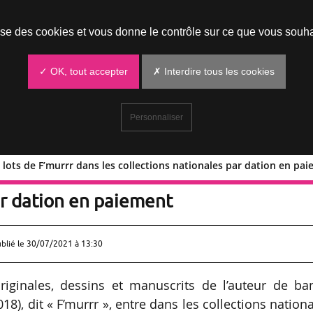
Prendre un rendez-vous
lise des cookies et vous donne le contrôle sur ce que vous souha
✓ OK, tout accepter
✗ Interdire tous les cookies
Personnaliser
 lots de F’murrr dans les collections nationales par dation en pa
de 238 lots de F’murrr dans les
ar dation en paiement
ublié le
30/07/2021 à 13:30
ginales, dessins et manuscrits de l’auteur de ba
8), dit « F’murrr », entre dans les collections nation