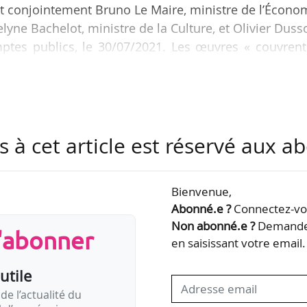
 conjointement Bruno Le Maire, ministre de l’Écono
lyne Bachelot, ministre de la Culture, et Olivier Duss
ptes publics, le 30/07/2021. Les œuvres « couvrent
seconde planche du « Génie des alpages » publiée d
études à l’encre et au lavis intitulées « Péché mortel 
res publiées par F’murrr y est représentée », précis
s à cet article est réservé aux 
ibliothèque nationale de France et…
Bienvenue,
Abonné.e ?
Connectez-vou
Non abonné.e ?
Demandez
s'abonner
en saisissant votre email.
utile
de l’actualité du