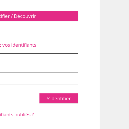
tifier / Découvrir
z vos identifiants
S'identifier
ifiants oubliés ?