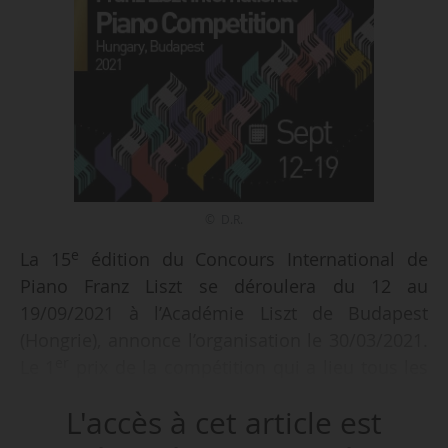
© D.R.
e
La 15
édition du Concours International de
Piano Franz Liszt se déroulera du 12 au
19/09/2021 à l’Académie Liszt de Budapest
(Hongrie), annonce l’organisation le 30/03/2021.
er
Le 1
prix de la compétition qui a lieu tous les
cinq ans est doté de 30 000 €. 32 pianistes
L'accès à cet article est
seront sélectionnés parmi les candidatures