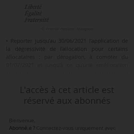
© Premier ministre - Matignon
• Reporter jusqu’au 30/06/2021 l’application de
la dégressivité de l’allocation pour certains
allocataires : par dérogation, à compter du
01/07/2021 et jusqu’à ce qu’une amélioration
significative de la situation de l’emploi soit
constatée, la dégressivité s’applique au terme
L'accès à cet article est
e
e
du 8
mois d’indemnisation (et non du 6
mois),
réservé aux abonnés
• Reporter la durée de validité des dispositions
fixant temporairement à 4 mois la durée
Bienvenue,
minimale d’affiliation requise pour l’ouverture
Abonné.e ?
Connectez-vous uniquement avec
ou le rechargement d’un droit à l’ARE, jusqu’à ce