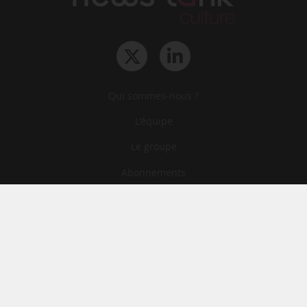
Qui sommes-nous ?
L‘équipe
Le groupe
Abonnements
Contact
Archives
CGA
Mentions légales
Confidentialité