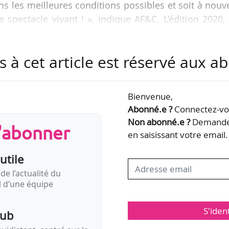
ans les meilleures conditions possibles et soit à nou
 spectacle vivant ! », indique AF&C. L’édition 2020,
, a été annulée en raison de la crise sanitaire.
s à cet article est réservé aux 
 aura, elle, lieu du 05 au 25/07/2021.
Bienvenue,
Abonné.e ?
Connectez-vou
Non abonné.e ?
Demandez
s'abonner
en saisissant votre email.
utile
de l’actualité du
il d’une équipe
S'iden
pub