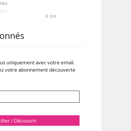
veau
 qui
© D.R.
abonnés
s uniquement avec votre email.
 votre abonnement découverte
tifier / Découvrir