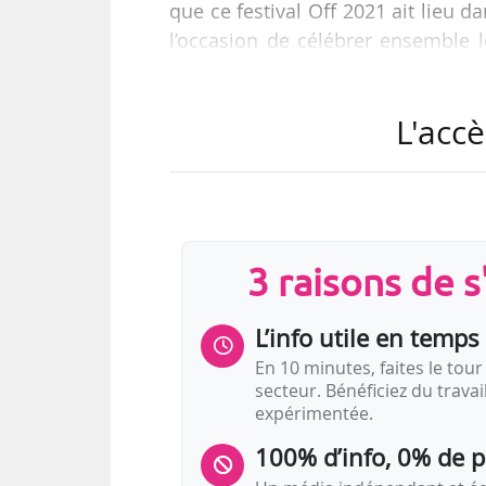
que ce festival Off 2021 ait lieu d
l’occasion de célébrer ensemble le
devait se tenir du 03 au 26/07/2020
L'accè
e
La 75
édition du Festival d’Avignon
3 raisons de 
L’info utile en temps 
En 10 minutes, faites le tour 
secteur. Bénéficiez du trava
expérimentée.
…
100% d’info, 0% de 