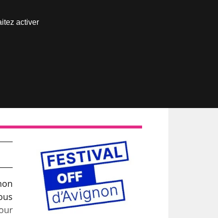
Nous joindre
itez activer
Espace abonné
non
ous
pour