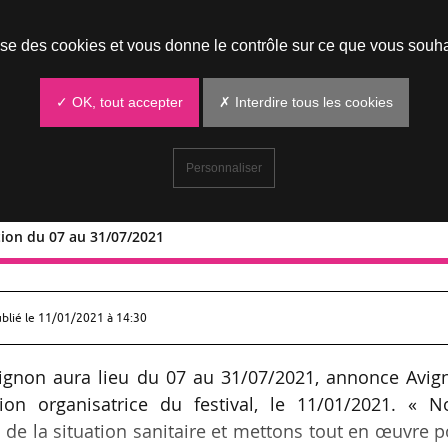
Prendre un rendez-vous
lise des cookies et vous donne le contrôle sur ce que vous souha
✓ OK, tout accepter
✗ Interdire tous les cookies
Personnaliser
ion du 07 au 31/07/2021
e
55
édition du 07 au 31/07/2021
ublié le
11/01/2021 à 14:30
Avignon aura lieu du 07 au 31/07/2021, annonce Avig
ion organisatrice du festival, le 11/01/2021. « N
n de la situation sanitaire et mettons tout en œuvre 