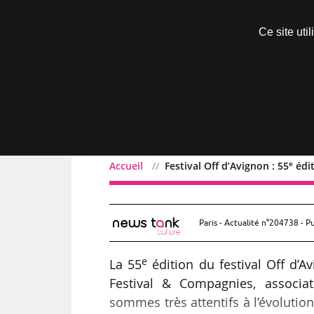
Découvrir sans engagement
Ce site uti
Menu
e
Accueil
Festival Off d’Avignon : 55
édit
Festival Off d’Avignon : 
Paris - Actualité n°204738 - P
e
La 55
édition du festival Off d’
Festival & Compagnies, associat
sommes très attentifs à l’évolutio