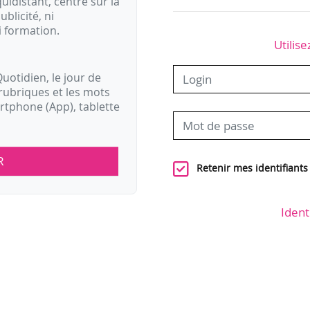
idistant, centré sur la
ublicité, ni
i formation.
Utilise
uotidien, le jour de
rubriques et les mots
artphone (App), tablette
R
Retenir mes identifiants
Ident