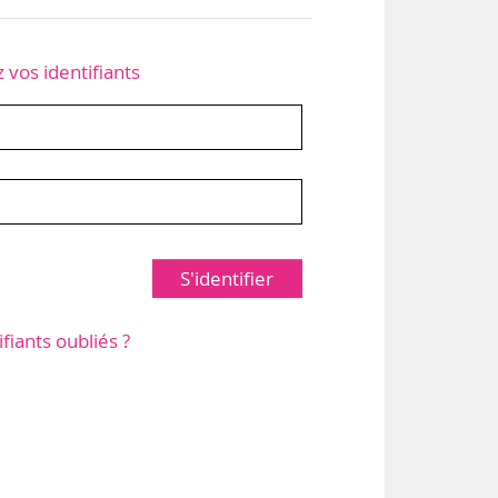
z vos identifiants
S'identifier
ifiants oubliés ?