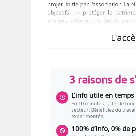
projet, initié par l’association La
objectifs : « protéger le patrimo
anciens, informer le public par 
citoyens et des associations aut
L'accè
abritera notamment un centre d’i
patrimoniales, un centre pédag
formation sur les métiers de la me
Le PAMM sera situé dans les locau
3 raisons de 
L’info utile en temps 
En 10 minutes, faites le tour 
secteur. Bénéficiez du trava
expérimentée.
100% d’info, 0% de 