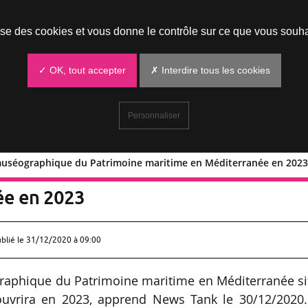
Prendre un rendez-vous
lise des cookies et vous donne le contrôle sur ce que vous souha
✓ OK, tout accepter
✗ Interdire tous les cookies
Personnaliser
e muséographique du Patrimoine maritime en Méditerranée en 202
 centre muséographique du Patrimoine
ée en 2023
ublié le
31/12/2020 à 09:00
graphique du Patrimoine maritime en Méditerranée si
ouvrira en 2023, apprend News Tank le 30/12/2020.