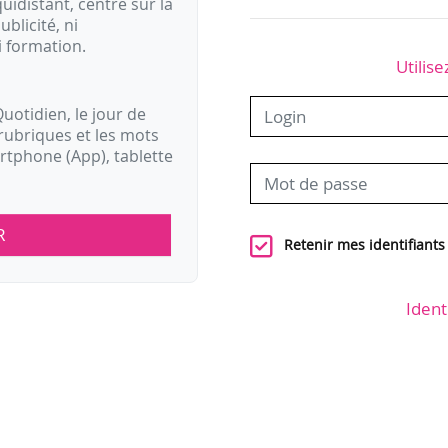
idistant, centré sur la
ublicité, ni
i formation.
Utilise
uotidien, le jour de
rubriques et les mots
artphone (App), tablette
R
Retenir mes identifiants
Ident