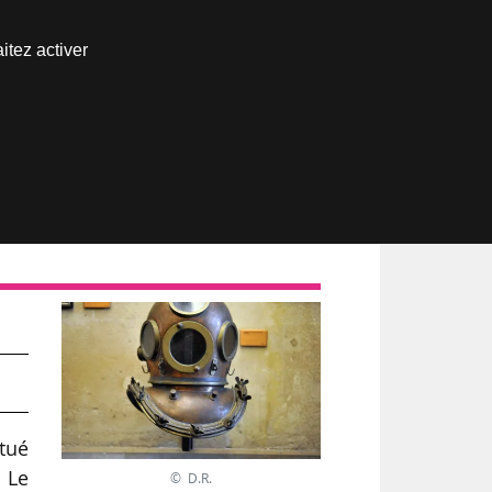
Nous joindre
itez activer
Espace abonné
3
tué
 Le
© D.R.