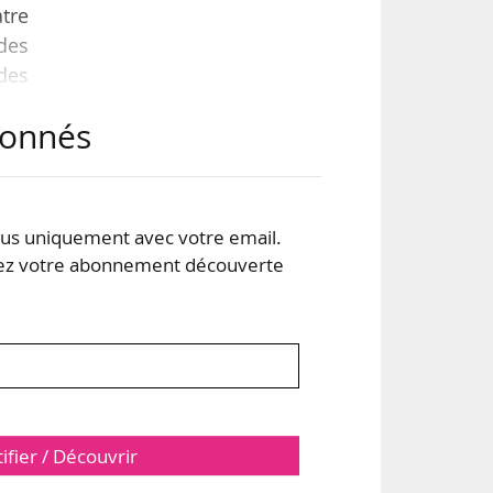
atre
 des
des
AMM
abonnés
ons
 de
s uniquement avec votre email.
 votre abonnement découverte
tifier / Découvrir