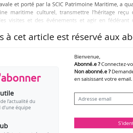
 Navale et porté par la SCIC Patrimoine Maritime, a qu
ine maritime culturel, transmettre l’héritage reçu
des visites et des événements et agir en fédérant 
our du patrimoine maritime de Méditerranée ». Le P
s à cet article est réservé aux 
nterprétation muséographique incluant des collecti
ogique sur le monde maritime, ainsi qu’un pôle
r.
Bienvenue,
Abonné.e ?
Connectez-vou
x de l’ancienne gare maritime de la…
Non abonné.e ?
Demandez
s'abonner
en saisissant votre email.
utile
de l’actualité du
il d’une équipe
S'iden
pub