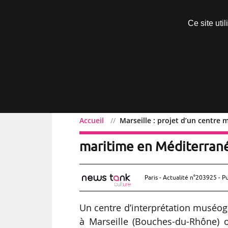
Découvrir sans engagement
Ce site uti
Menu
Accueil
Marseille : projet d’un centr
Marseille : projet d’un
maritime en Méditerran
Paris - Actualité n°203925 - P
Un centre d’interprétation muséo
à Marseille (Bouches-du-Rhône) 