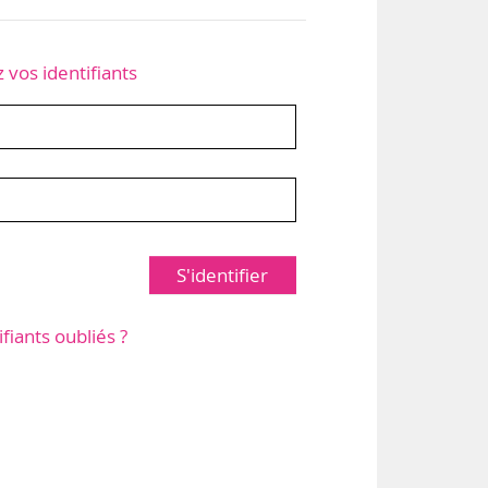
z vos identifiants
S'identifier
ifiants oubliés ?