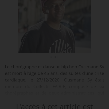
© D.R.
Le chorégraphe et danseur hip hop Ousmane Sy
est mort à l’âge de 45 ans, des suites d’une crise
cardiaque, le 27/12/2020. Ousmane Sy était
membre du Collectif FAIR-E, composé de six
chorégraphes et de deux administratrices, qui
dirige le CCN de Rennes et de Bretagne depuis
L'accès à cet article est
le 01/01/2019. Il avait par ailleurs cofondé avec