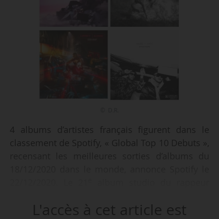
© D.R.
4 albums d’artistes français figurent dans le
classement de Spotify, « Global Top 10 Debuts »,
recensant les meilleures sorties d’albums du
18/12/2020 dans le monde, annonce Spotify le
e
22/12/2020. Le 21
album studio du rappeur
marseillais Jul, « Loin du monde » (D’Or et de
L'accès à cet article est
Platine), est premier de ce Top 10. Alpha Wann