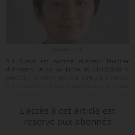
Rui Suzuki - © D.R.
Rui Suzuki est nommé directeur financier
d’Universal Music au Japon, le 21/12/2020. Il
succède à Takatomi Itoi, qui partira à la retraite
le 31/12/2020. Rui Suzuki prendra ses fonctions
le 01/01/2021. Basé à Tokyo, il sera placé sous
l’autorité de Naoshi Fujikura, président-directeur
L'accès à cet article est
général d’Universal Music Japan.
réservé aux abonnés
Rui Suzuki a rejoint Universal Music Japan en
décembre 2020. Auparavant, il a été directeur