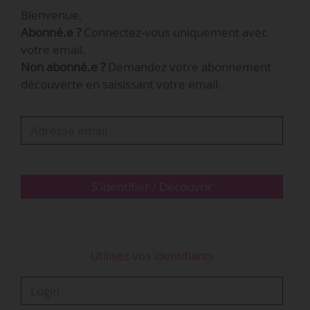
Bienvenue,
financier chez Moneytree (2016-2020) et vice-
Abonné.e ?
Connectez-vous uniquement avec
président chez Goldman Sachs Japan (2006-
votre email.
2016). Il a également travaillé pour la Mizuho
Non abonné.e ?
Demandez votre abonnement
Bank, notamment au département « Solution »
découverte en saisissant votre email.
(1996-2006).
S'identifier / Découvrir
Utilisez vos identifiants