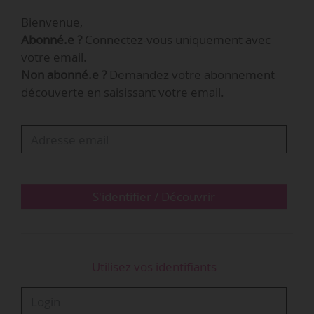
majeur et incontournable de la danse
Bienvenue,
contemporaine par l’énergie et le militantisme
Abonné.e ?
Connectez-vous uniquement avec
d’Amélie Grand », indique l’équipe des
votre email.
Hivernales - CDCN d’Avignon.
Non abonné.e ?
Demandez votre abonnement
découverte en saisissant votre email.
Le festival obtient le label CDC en 2001, et se
double également d’un festival estival, On (y)
danse aussi l’été !, organisé chaque année en
juillet pendant le Festival d’Avignon.
S'identifier / Découvrir
…
Utilisez vos identifiants