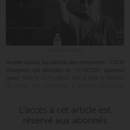
Amélie Grand - © D.R.
Amélie Grand, fondatrice des Hivernales - CDCN
d’Avignon, est décédée le 17/12/2020, apprend
News Tank le 21/12/2020. Elle a créé le festival
de danse des Hivernales à Avignon (Vaucluse)
en 1978 et en a assuré la direction artistique
jusqu’en 2009. « De stages en représentations,
L'accès à cet article est
des générations de danseurs, chorégraphes se
sont succédé à l’occasion de cet événement
réservé aux abonnés
devenu, au fil des années, un rendez-vous