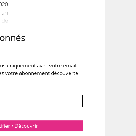
020
t un
 de
i se
abonnés
er
(1
e
 (2
s uniquement avec votre email.
 votre abonnement découverte
tifier / Découvrir