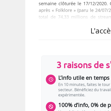
semaine clôturée le 17/12/2020. 
après « Folklore » (paru le 24/07/2
total de 74,33 millions de stre
e
streams, la 3
position, faisant so
L'accè
compose, comme la semaine précé
avec 38,56 millions de streams) et
avec 32,55 millions de streams). L
En France, le…
3 raisons de 
L’info utile en temps 
En 10 minutes, faites le tour 
secteur. Bénéficiez du trava
expérimentée.
100% d’info, 0% de 