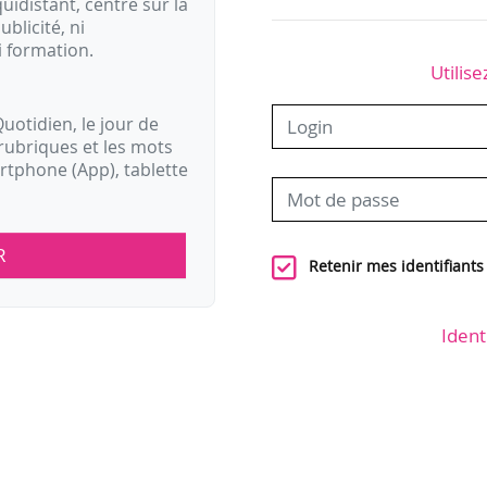
idistant, centré sur la
ublicité, ni
i formation.
Utilise
uotidien, le jour de
rubriques et les mots
artphone (App), tablette
R
Retenir mes identifiants
Ident