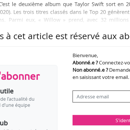
C’est le deuxième album que Taylor Swift sort en 2
020). Les trois titres classés dans le Top 20 génèren
ams. Parmi eux, « Willow » prend, avec 32 millions
rtir « Last Christmas » de Wham ! du podium. Celui-c
s à cet article est réservé aux 
dente, de « Dákiti » de Bad Bunny et Jhay Cortez 
 « All I Want for Christmas Is You » de Mariah Carey
e Top 20 compte encore huit titres de Noël.
Bienvenue,
Abonné.e ?
Connectez-vou
Non abonné.e ?
Demandez
s'abonner
en saisissant votre email.
utile
de l’actualité du
il d’une équipe
S'iden
pub