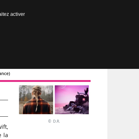
Nous joindre
itez activer
Espace abonné
ance)
© D.R.
ft,
 la