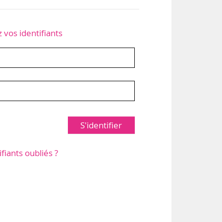
z vos identifiants
S'identifier
ifiants oubliés ?