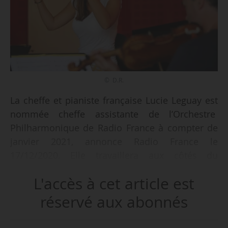
© D.R.
La cheffe et pianiste française Lucie Leguay est
nommée cheffe assistante de l’Orchestre
Philharmonique de Radio France à compter de
janvier 2021, annonce Radio France le
17/12/2020. Elle travaillera aux côtés du
directeur musical Mikko Franck en alternance
L'accès à cet article est
avec Emilia Hoving qui a pris ses fonctions en
janvier 2020.
réservé aux abonnés
Lucie Leguay est par ailleurs cheffe assistante