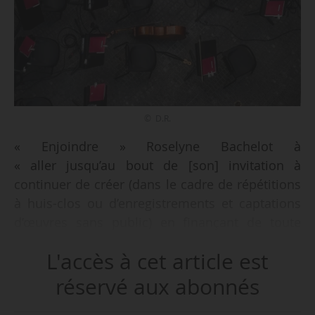
© D.R.
« Enjoindre » Roselyne Bachelot à
« aller jusqu’au bout de [son] invitation à
continuer de créer (dans le cadre de répétitions
à huis-clos ou d’enregistrements et captations
d’œuvres sans public) en finançant de toute
urgence un fonds pour l’emploi artistique qui
L'accès à cet article est
puisse permettre aux artistes de la musique de
reprendre le travail, ne serait-ce que quelques
réservé aux abonnés
dizaines de jours dans un premier temps », tel