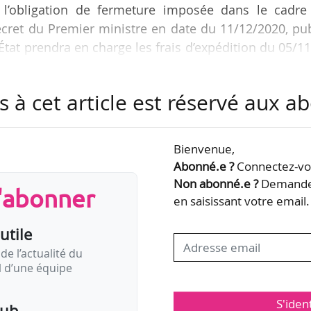
de l’obligation de fermeture imposée dans le cadre
décret du Premier ministre en date du 11/12/2020, pu
L’État prendra en charge les frais d’expédition du 05/1
llants de « facturer à leurs clients des frais de p
s à cet article est réservé aux 
de exceptionnelle devront être adressés à l’Agence
tard le 30/04/2021. L’aide sera versée au plus tar
Bienvenue,
est « subordonné à la condition que le…
Abonné.e ?
Connectez-vou
Non abonné.e ?
Demandez
s'abonner
en saisissant votre email.
utile
de l’actualité du
il d’une équipe
S'iden
pub