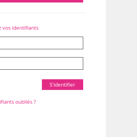
z vos identifiants
S'identifier
ifiants oubliés ?