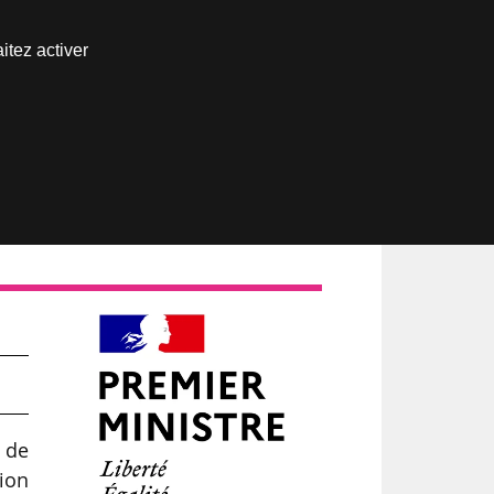
Nous joindre
itez activer
Espace abonné
 de
tion