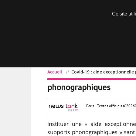
Découvrir sans engagement
Ce site uti
Menu
Accueil
Covid-19 : aide exceptionnelle
Covid-19 : aide exception
phonographiques
Paris - Textes officiels n°2026
Instituer une « aide exceptionne
supports phonographiques visant à