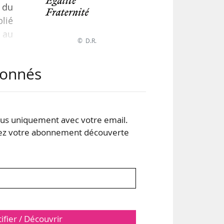
 du
blié
1 au
© D.R.
ort
abonnés
 de
d le
s uniquement avec votre email.
 votre abonnement découverte
tifier / Découvrir