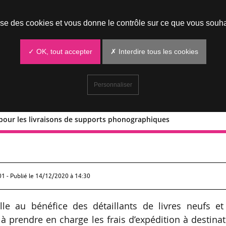
Prendre un rendez-vous
lise des cookies et vous donne le contrôle sur ce que vous souha
✓ OK, tout accepter
✗ Interdire tous les cookies
Personnaliser
 pour les livraisons de supports phonographiques
nelle pour les livraisons de supports
01 - Publié le
14/12/2020 à 14:30
lle au bénéfice des détaillants de livres neufs et
 prendre en charge les frais d’expédition à destina