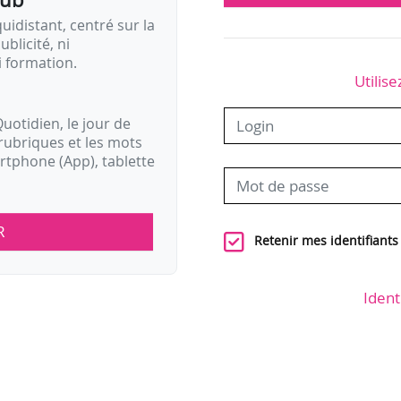
idistant, centré sur la
ublicité, ni
i formation.
Utilise
uotidien, le jour de
rubriques et les mots
artphone (App), tablette
R
Retenir mes identifiants
Ident