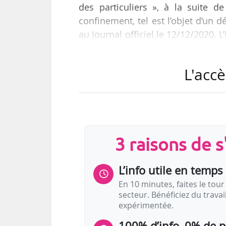
des particuliers », à la suite 
confinement, tel est l’objet d’un 
au Journal officiel le 12/12/2020. 
31/12/2020, permettant aux détai
résiduels ».
L'accè
Les dossiers de demande de l’ai
services et de paiement, au plus 
30/06/2021. Le bénéfice de l’aide 
3 raisons de 
L’info utile en temps 
En 10 minutes, faites le tour 
secteur. Bénéficiez du trava
expérimentée.
100% d’info, 0% de 