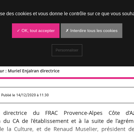
Prendre un rendez-vous
lise des cookies et vous donne le contrôle sur ce que vous souha
✓ OK, tout accepter
✗ Interdire tous les cookies
Personnaliser
r : Muriel Enjalran directrice
 d’Azur : Muriel Enjalran directrice
 Publié le
14/12/2020 à 11:30
directrice du FRAC Provence-Alpes Côte d’Az
 du CA de l’établissement et à la suite de l’agrém
de la Culture, et de Renaud Muselier, président de