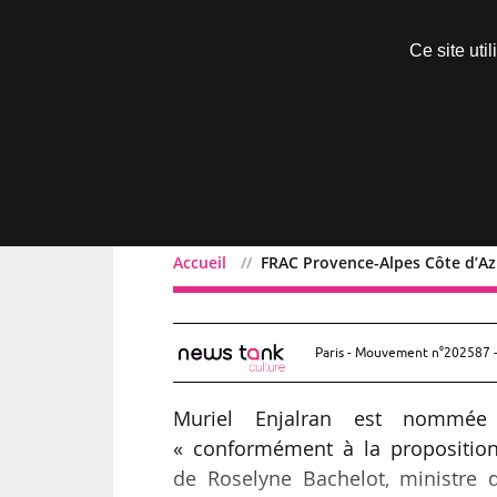
Découvrir sans engagement
Ce site uti
Menu
Accueil
FRAC Provence-Alpes Côte d’Azu
FRAC Provence-Alpes Côte
Paris - Mouvement n°202587 -
Muriel Enjalran est nommée 
« conformément à la proposition
de Roselyne Bachelot, ministre 