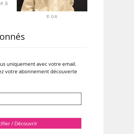
de à
© D.R.
rd)
abonnés
 de
 été
ale
s uniquement avec votre email.
 votre abonnement découverte
tifier / Découvrir