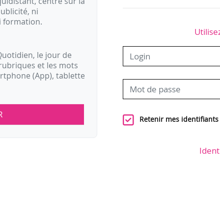
idistant, centré sur la
ublicité, ni
i formation.
Utilise
uotidien, le jour de
rubriques et les mots
artphone (App), tablette
R
Retenir mes identifiants
Ident