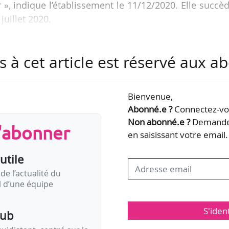
», indique l’établissement le 11/12/2020. Elle succè
juillet 2020.
 du CRP des Hauts-de-France à Douchy-les-Mines (No
s à cet article est réservé aux 
elle a occupé la fonction de secrétaire générale
15. Critique d’art et curatrice indépendante, elle a
re
nale de Marrakech (Maroc) en 2009 et à la 1
Bienn
Bienvenue,
lle est également collaboratrice…
Abonné.e ?
Connectez-vou
Non abonné.e ?
Demandez
s'abonner
en saisissant votre email.
utile
de l’actualité du
il d’une équipe
S'iden
pub