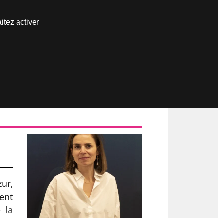
Nous joindre
itez activer
Espace abonné
ur,
ent
 la