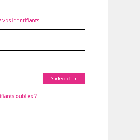
z vos identifiants
S'identifier
ifiants oubliés ?