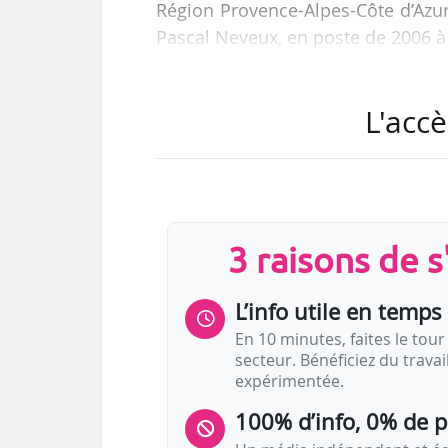
Région Provence-Alpes-Côte d’Azur 
Pascal Neveux, en poste de 2006 à 
Muriel Enjalran était directrice
L'accè
depuis juin 2015. Auparavant, 
l’association d.c.a. de 2006 à 20
e
commissaire associée à la 3
Bien
e
de Belleville (Paris 20
) en 2010. E
3 raisons de 
L’info utile en temps 
En 10 minutes, faites le tour 
secteur. Bénéficiez du trava
expérimentée.
100% d’info, 0% de 