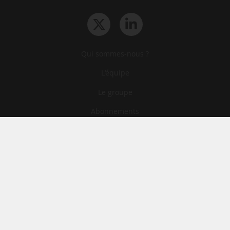
Qui sommes-nous ?
L‘équipe
Le groupe
Abonnements
Contact
Archives
CGA
Mentions légales
Confidentialité
Cookies