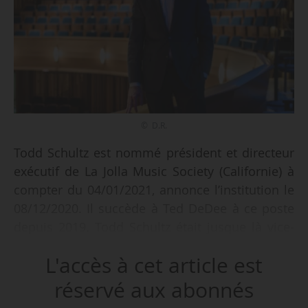
© D.R.
Todd Schultz est nommé président et directeur
exécutif de La Jolla Music Society (Californie) à
compter du 04/01/2021, annonce l’institution le
08/12/2020. Il succède à Ted DeDee à ce poste
depuis 2019. Todd Schultz était jusque là vice-
président du développement au McCallum
L'accès à cet article est
Theatre (Californie) après avoir été vice-
président de l’ « Institutional Advancement » au
réservé aux abonnés
San Diego Symphony Orchestra (Californie),