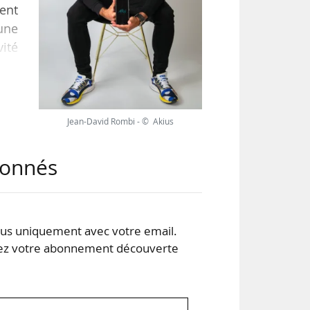
ment
 une
vité
s.
pose
« Il
Jean-David Rombi - © Akius
abonnés
s uniquement avec votre email.
 votre abonnement découverte