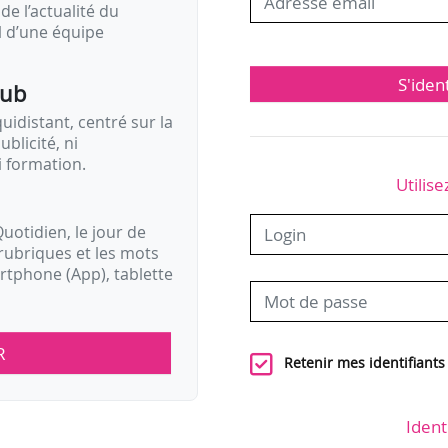
de l’actualité du
il d’une équipe
S'iden
pub
idistant, centré sur la
ublicité, ni
i formation.
Utilise
uotidien, le jour de
rubriques et les mots
artphone (App), tablette
R
Retenir mes identifiants
Ident