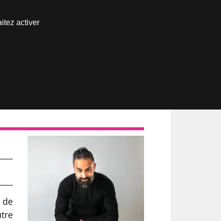
Nous joindre
itez activer
Espace abonné
 de
utre