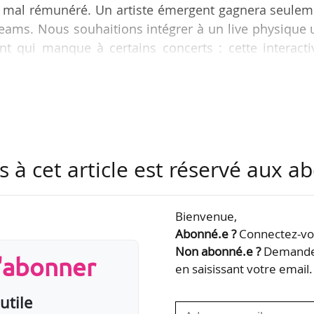
est mal rémunéré. Un artiste émergent gagnera seule
reams. Nous souhaitions intégrer à un live physique
ant qui manque à certains concerts : cette interacti
ue Jean-David Rombi, président-directeur général d’Akiu
pplication Akius a été lancée le 15/06/2020. Elle pro
 « l’interactivité entre les artistes et leurs fans ». 
en fonction de l’actualité de…
s à cet article est réservé aux 
Bienvenue,
Abonné.e ?
Connectez-vou
Non abonné.e ?
Demandez
s'abonner
en saisissant votre email.
utile