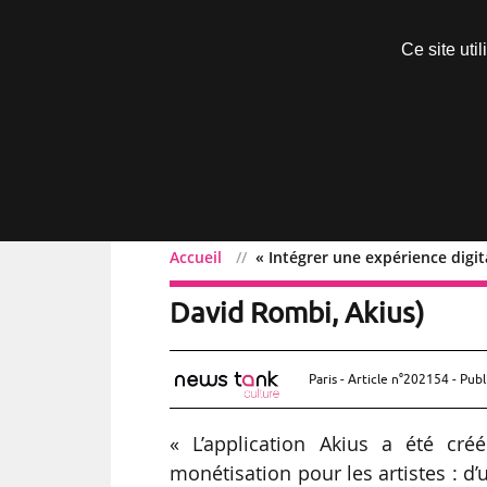
Découvrir sans engagement
Ce site uti
Menu
Accueil
« Intégrer une expérience digit
« Intégrer une expérience
David Rombi, Akius)
Paris - Article n°202154 - Publ
« L’application Akius a été cré
monétisation pour les artistes : d’