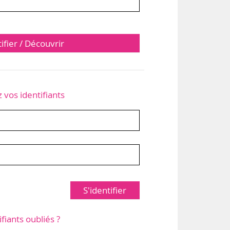
tifier / Découvrir
z vos identifiants
S'identifier
ifiants oubliés ?