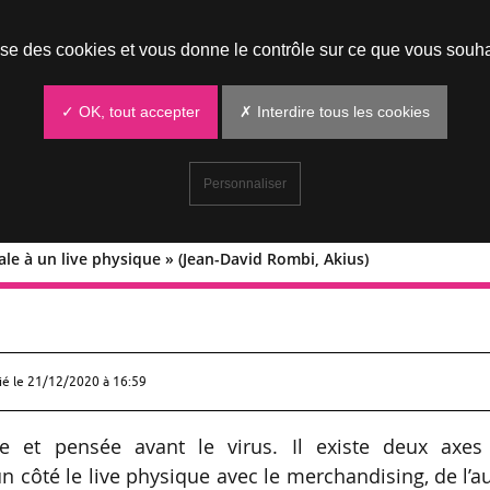
Prendre un rendez-vous
lise des cookies et vous donne le contrôle sur ce que vous souha
✓ OK, tout accepter
✗ Interdire tous les cookies
Personnaliser
ale à un live physique » (Jean-David Rombi, Akius)
 digitale à un live physique » (Jean-
ié le
21/12/2020 à 16:59
ée et pensée avant le virus. Il existe deux axes
un côté le live physique avec le merchandising, de l’a