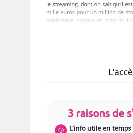
le streaming, dont on sait qu’il 
mille euros pour un million de st
expérience digitale et créer le li
entre les fans et l’artiste », indiq
Disponible sur Android et IOS, l’a
une expérience digitale reposant sur
s’agit d’une expérience modulable 
L'accè
3 raisons de 
L’info utile en temps 