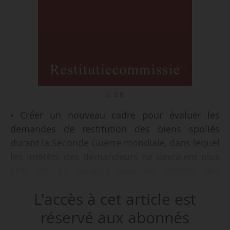
© D.R.
• Créer un nouveau cadre pour évaluer les
demandes de restitution des biens spoliés
durant la Seconde Guerre mondiale, dans lequel
les intérêts des demandeurs ne devraient plus
être mis en balance avec les intérêts des
musées,
L'accès à cet article est
• Relancer activement les recherches
systématique de provenance, arrêtées depuis la
réservé aux abonnés
dissolution de l’agence « Origins Unknown » en